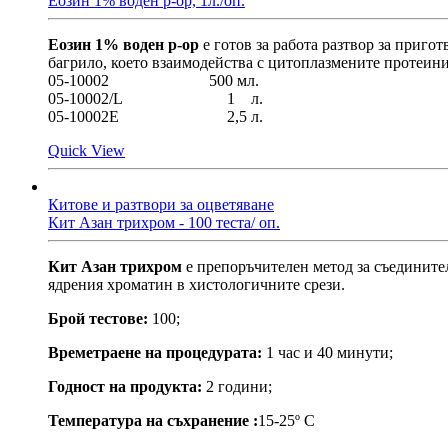
Еозин 1% воден р-ор, 1л./оп.
Еозин 1% воден р-ор
е готов за работа разтвор за приго
багрило, което взаимодейства с цитоплазмените протеини
05-10002 500 мл.
05-10002/L 1 л.
05-10002E 2,5 л.
Quick View
Китове и разтвори за оцветяване
Кит Азан трихром - 100 теста/ оп.
Кит Азан трихром
е препоръчителен метод за съединител
ядрения хроматин в хистологичните срези.
Брой тестове:
100;
Времетраене на процедурата:
1 час и 40 минути;
Годност на продукта:
2 години;
Температура на съхранение
:
15-25º С