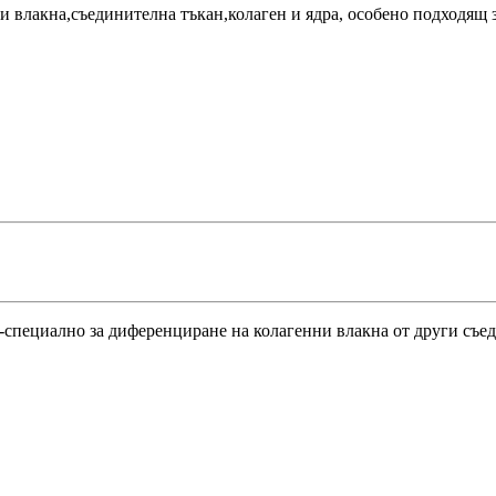
и влакна,съединителна тъкан,колаген и ядра, особено подходящ з
о-специално за диференциране на колагенни влакна от други съе