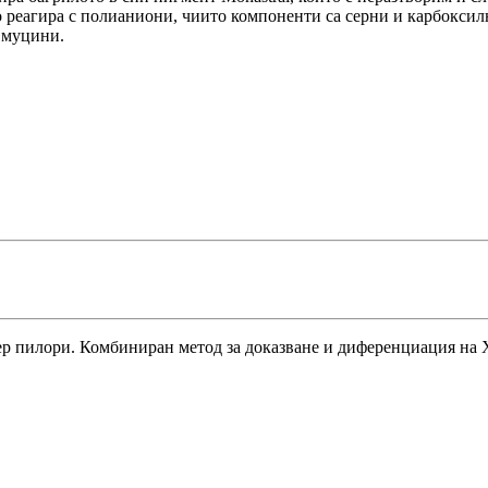
ьо реагира с полианиони, чиито компоненти са серни и карбокс
и муцини.
ер пилори. Комбиниран метод за доказване и диференциация на 