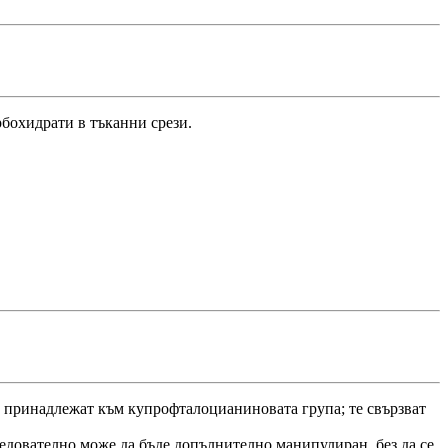
бохидрати в тъканни срези.
а принадлежат към купрофталоцианиновата група; те свързват
ледователно може да бъде допълнително манипулиран, без да се