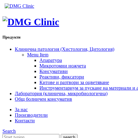
Продукти
Клинична патология (Хистология, Цитология)
Menu Item
Апаратура
Микротомни ножчета
Консумативи
Реактиви, фиксатори
Китове и разтвори за оцветяване
Инструментариум за пускане на материали и 
Лаборатория (клинична, микробиологична)
Общ болничен консуматив
За нас
Производители
Контакти
Search
What