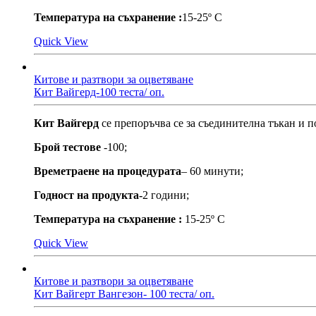
Температура на съхранение :
15-25º С
Quick View
Китове и разтвори за оцветяване
Кит Вайгерд-100 теста/ оп.
Кит Вайгерд
се препоръчва се за съединителна тъкан и п
Брой тестове
-100;
Времетраене на процедурата
– 60 минути;
Годност на продукта-
2 години;
Температура на съхранение :
15-25º С
Quick View
Китове и разтвори за оцветяване
Кит Вайгерт Вангезон- 100 теста/ оп.