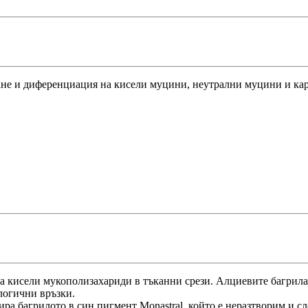
ане и диференциация на кисели муцини, неутрални муцини и кар
на кисели мукополизахариди в тъканни срези. Алциевите багрил
логични връзки.
ира багрилото в син пигмент Monastral, който е неразтворим и с