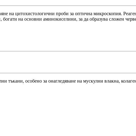
твяне на цитохистологични проби за оптична микроскопия. Реаге
, богати на основни аминокиселини, за да образува сложен черв
ни тъкани, особено за онагледяване на мускулни влакна, колаге