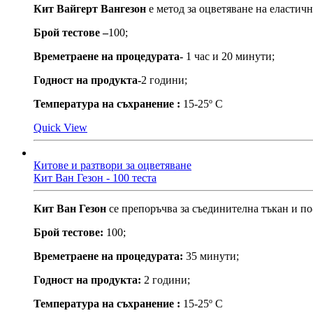
Кит Вайгерт Вангезон
е метод за оцветяване на еластичн
Брой тестове –
100;
Времетраене на процедурата-
1 час и 20 минути;
Годност на продукта-
2 години;
Температура на съхранение :
15-25º С
Quick View
Китове и разтвори за оцветяване
Кит Ван Гезон - 100 теста
Кит Ван Гезон
се препоръчва за съединителна тъкан и п
Брой тестове:
100;
Времетраене на процедурата:
35 минути;
Годност на продукта:
2 години;
Температура на съхранение :
15-25º С