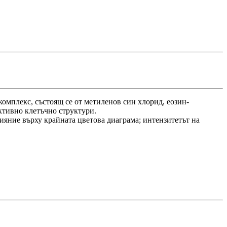
комплекс, състоящ се от метиленов син хлорид, еозин-
ективно клетъчно структури.
лияние върху крайната цветова диаграма; интензитетът на