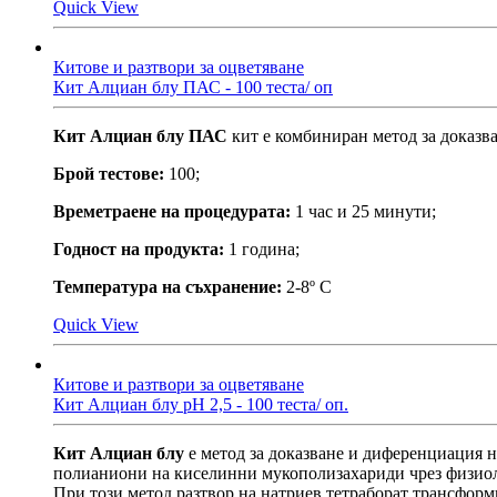
Quick View
Китове и разтвори за оцветяване
Кит Алциан блу ПАС - 100 теста/ оп
Кит Алциан блу ПАС
кит е комбиниран метод за доказв
Брой тестовe:
100;
Времетраене на процедурата:
1 час и 25 минути;
Годност на продукта:
1 година;
Температура на съхранение:
2-8º С
Quick View
Китове и разтвори за оцветяване
Кит Алциан блу рН 2,5 - 100 теста/ оп.
Кит Алциан блу
e метод за доказване и диференциация 
полианиони на киселинни мукополизахариди чрез физио
При този метод разтвор на натриев тетраборат трансформ