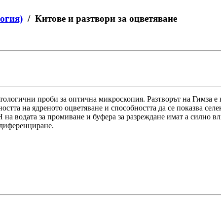
огия)
/ Китове и разтвори за оцветяване
стологични проби за оптична микроскопия. Разтворът на Гимза е 
ността на ядреното оцветяване и способността да се показва сел
H на водата за промиване и буфера за разреждане имат a силно в
 диференциране.