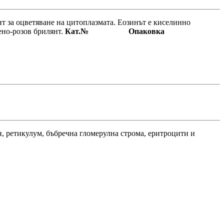
нт за оцветяване на цитоплазмата. Еозинът е киселинно
ено-розов брилянт.
Кат.№ Опаковка
н, ретикулум, бъбречна гломерулна строма, еритроцити и