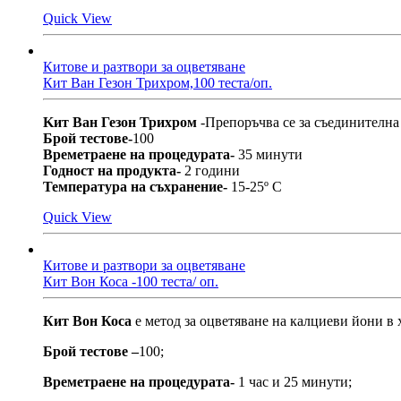
Quick View
Китове и разтвори за оцветяване
Кит Ван Гезон Трихром,100 теста/оп.
Kит Ван Гезон Трихром
-Препоръчва се за съединителна
Брой тестове-
100
Времетраене на процедурата-
35 минути
Годност на продукта-
2 години
Температура на съхранение-
15-25º С
Quick View
Китове и разтвори за оцветяване
Кит Вон Коса -100 теста/ оп.
Кит Вон Коса
е метод за оцветяване на калциеви йони в 
Брой тестове –
100;
Времетраене на процедурата-
1 час и 25 минути;