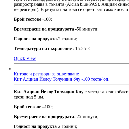
разпространява в тъканта (Alcian blue-PAS). Алциан син
не реагират). В резултат на това се оцветяват само кисел
Брой тестове
-100;
Времетраене на процедурата
-50 минути;
Годност на продукта
-2 години;
Температура на съхранение
: 15-25º С
Quick View
Китове и разтвори за оцветяване
Кит Алциан Йелоу Толуидин блу -100 теста/ оп.
Кит Алциан Йелоу Толуидин Блу
е метод за хеликобакт
срези под 5 µм.
Брой тестове –
100;
Времетраене на процедурата-
25 минути;
Годност на продукта-
2 години;