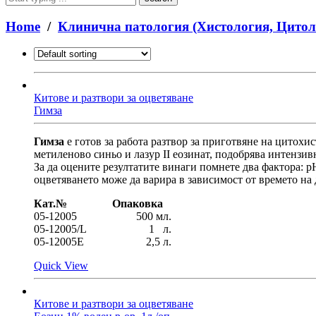
are
you
Home
/
Клинична патология (Хистология, Цитол
looking
for?
Китове и разтвори за оцветяване
Гимза
Гимза
е готов за работа разтвор за приготвяне на цитохи
метиленово синьо и лазур II еозинат, подобрява интензив
За да оцените резултатите винаги помнете два фактора: p
оцветяването може да варира в зависимост от времето на
Кат.№ Опаковка
05-12005 500 мл.
05-12005/L 1 л.
05-12005E 2,5 л.
Quick View
Китове и разтвори за оцветяване