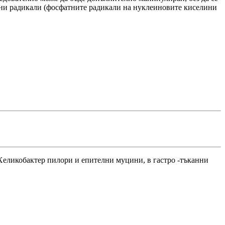
илни радикали (фосфатните радикали на нуклеиновите киселини
Хеликобактер пилори и епителни муцини, в гастро -тъканни