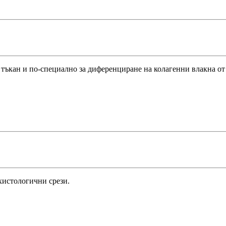
 тъкан и по-специално за диференциране на колагенни влакна от
хистологични срези.