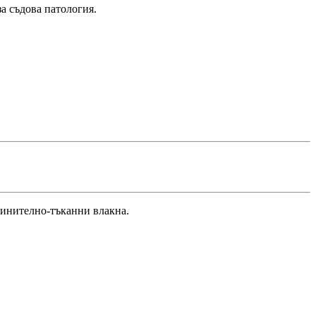
а съдова патология.
динително-тъканни влакна.