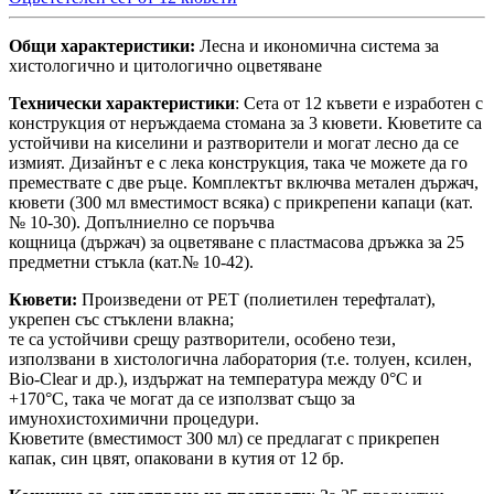
Общи характеристики:
Лесна и икономична система за
хистологично и цитологично оцветяване
Технически характеристики
: Сета от 12 къвети е изработен с
конструкция от неръждаема стомана за 3 кювети. Кюветите са
устойчиви на киселини и разтворители и могат лесно да се
измият. Дизайнът е с лека конструкция, така че можете да го
премествате с две ръце. Комплектът включва метален държач,
кювети (300 мл вместимост всяка) с прикрепени капаци (кат.
№ 10-30). Допълниелно се поръчва
кощница (държач) за оцветяване с пластмасова дръжка за 25
предметни стъкла (кат.№ 10-42).
Кювети:
Произведени от PET (полиетилен терефталат),
укрепен със стъклени влакна;
те са устойчиви срещу разтворители, особено тези,
използвани в хистологична лаборатория (т.е. толуен, ксилен,
Bio-Clear и др.), издържат на температура между 0°C и
+170°C, така че могат да се използват също за
имунохистохимични процедури.
Кюветите (вместимост 300 мл) се предлагат с прикрепен
капак, син цвят, опаковани в кутия от 12 бр.