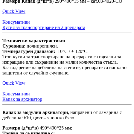
Размери Капак (д*ш*в)
290*400*15 мм – кат.03-4020-CO
Quick View
Консумативи
Кутия за транспортиране на 2 препарата
Технически характеристики:
Суровина:
полипропилен.
Температурен диапазон:
-10°C / + 120°C.
Тези кутии за транспортиране на прерарати са идеални за
изпращане или съхранение на малки количества стъкла.
Благодарение на дебелина на стените, препарате са напълно
защитени от случайно счупване.
Quick View
Консумативи
Капак за архиватор
Капак за модулни архиватори
, направени от ламарина с
дебелина 9/10, цвят – японско бяло.
Размери (д*ш*в)
490*490*25 мм;
Трябва да се използва с: