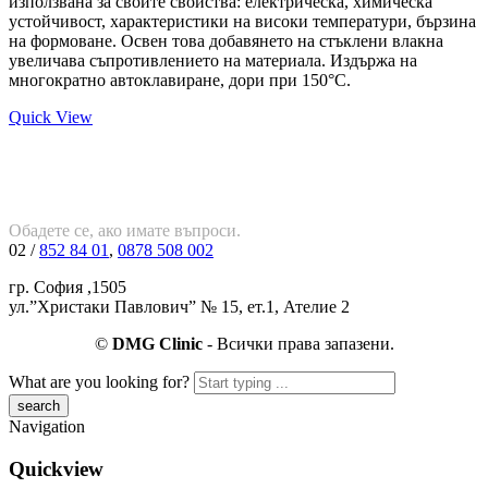
използвана за своите свойства: електрическа, химическа
устойчивост, характеристики на високи температури, бързина
на формоване. Освен това добавянето на стъклени влакна
увеличава съпротивлението на материала. Издържа на
многократно автоклавиране, дори при 150°C.
Quick View
Обадете се, ако имате въпроси.
02 /
852 84 01
,
0878 508 002
гр. София ,1505
ул.”Христаки Павлович” № 15, ет.1, Ателие 2
©
DMG Clinic
- Всички права запазени.
What are you looking for?
Navigation
Quickview