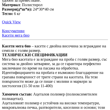
удобен за преместване.
Материал
: Полистирол
Размери(д*ш*в):
24*30*40 см
Тегло:
6 кг
Quick View
Консумативи
Касети мега био
Касети мега био
– касети с двойна височина за вграждане на
семпли с голям размер.
ТЕХНИЧЕСКИ СПЕЦИФИКАЦИИ
Мега био касетата е за вграждане на проба с голям размер, със
система за двойно затваряне, за да се гарантира перфектно
заключване по време на пасажа на обработка.
Идентифицирането на пробата е възможно благодарение на
грапава повърхност от трите страни на касетата. На тези
повърхности може да се пише с моливи и маркери за
хистология (11-50 или 11-400)
Химичен състав:
Ацеталов полимер (полиоксиметилен
полиацетал).
Ацеталовият полимер е устойчив на високи температури,
микровълнова печка, разтворители, киселини и основи; този