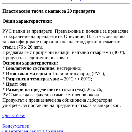
Пластмасова табла с капак за 20 препарата
Общи характеристики:
PVC папки за препарати. Превъзходна и полезна за пренасяне
и съхранение на препаратите. Описание: Пластмасова папка
за класифициране и архивиране на стандартни предметни
стъкла (76 x 26 mm).
Предлагаа се с прозрачни капаци, напълно отваряеми (360°).
Продуктът е единично опакован.
Основни характеристики:
*
Биологично състояние:
нестерилно;
*
Използван материал:
Поливинилхлорид (PVC);
*
Разрешени температури:
– 20°C / + 80°C;
*
Цвят
: бял;
*
Размери на предметните стъкла (мм)
: 26 x 76;
PVC може да се фиксира само с етиленов оксид.
Продуктът е предназначен за обикновена лабораторна
употреба, за поставяне на предметни стъкла за микроскоп.
Quick View
Консумативи
Оцвететелен сет от 12 кювети