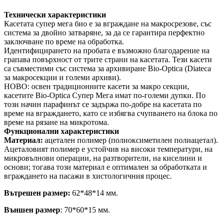
Технически характеристики
Касетата супер мега био е за вграждане на макросрезове, със
система за двойно затваряне, за да се гарантира перфектно
заключване по време на обработка.
Идентифицирането на пробата е възможно благодарение на
грапава повърхност от трите страни на касетата. Тези касети
са съвместими със система за архивиране Bio-Optica (Diateca
за макросекции и големи архиви).
НОВО: освен традиционните касети за макро секции,
касетите Bio-Optica Супер Мега имат по-големи дупки. По
този начин парафинът се задържа по-добре на касетата по
време на вграждането, като се избягва счупването на блока по
време на рязане на микротома.
Функционални характеристики
Материал:
ацетален полимер (полиоксиметилен полиацетал).
Ацеталовият полимер е устойчив на високи температури, на
микровълнови операции, на разтворители, на киселини и
основи; тогава този материал е оптимален за обработката и
вграждането на пасажи в хистологичния процес.
Вътрешен размер:
62*48*14 мм.
Външен размер
: 70*60*15 мм.