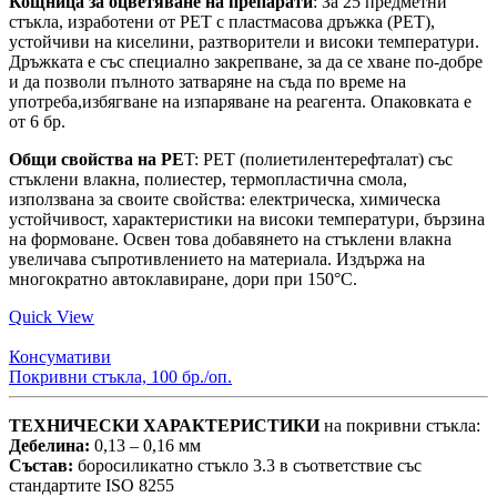
Кощница за оцветяване на препарати
: За 25 предметни
стъкла, изработени от PET с пластмасова дръжка (PET),
устойчиви на киселини, разтворители и високи температури.
Дръжката е със специално закрепване, за да се хване по-добре
и да позволи пълното затваряне на съда по време на
употреба,избягване на изпаряване на реагента. Опаковката е
от 6 бр.
Общи свойства на PE
T: PET (полиетилентерефталат) със
стъклени влакна, полиестер, термопластична смола,
използвана за своите свойства: електрическа, химическа
устойчивост, характеристики на високи температури, бързина
на формоване. Освен това добавянето на стъклени влакна
увеличава съпротивлението на материала. Издържа на
многократно автоклавиране, дори при 150°C.
Quick View
Консумативи
Покривни стъкла, 100 бр./оп.
ТЕХНИЧЕСКИ ХАРАКТЕРИСТИКИ
на покривни стъкла:
Дебелина:
0,13 – 0,16 мм
Състав:
боросиликатно стъкло 3.3 в съответствие със
стандартите ISO 8255