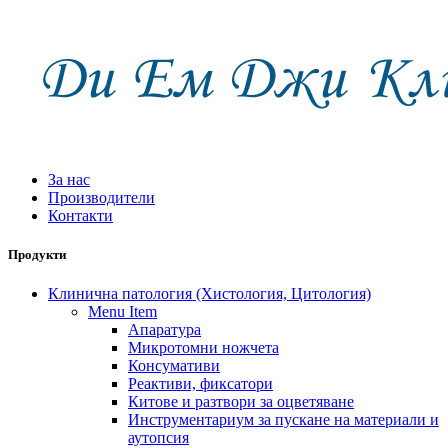
За нас
Производители
Контакти
Продукти
Клинична патология (Хистология, Цитология)
Menu Item
Апаратура
Микротомни ножчета
Консумативи
Реактиви, фиксатори
Китове и разтвори за оцветяване
Инструментариум за пускане на материали и
аутопсия