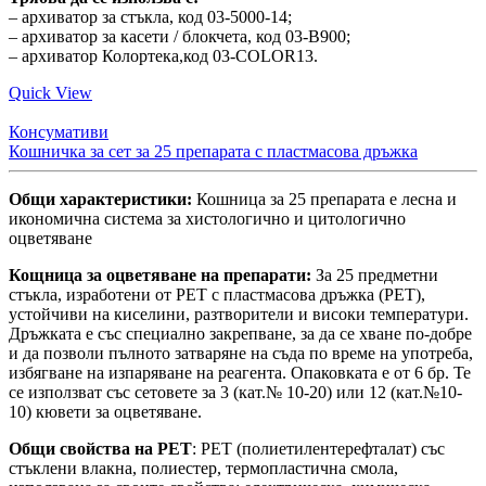
– архиватор за стъкла, код 03-5000-14;
– архиватор за касети / блокчета, код 03-B900;
– архиватор Колортека,код 03-COLOR13.
Quick View
Консумативи
Кошничка за сет за 25 препарата с пластмасова дръжка
Общи характеристики:
Кошница за 25 препарата е лесна и
икономична система за хистологично и цитологично
оцветяване
Кощница за оцветяване на препарати:
За 25 предметни
стъкла, изработени от PET с пластмасова дръжка (PET),
устойчиви на киселини, разтворители и високи температури.
Дръжката е със специално закрепване, за да се хване по-добре
и да позволи пълното затваряне на съда по време на употреба,
избягване на изпаряване на реагента. Опаковката е от 6 бр. Те
се използват със сетовете за 3 (кат.№ 10-20) или 12 (кат.№10-
10) кювети за оцветяване.
Общи свойства на PET
: PET (полиетилентерефталат) със
стъклени влакна, полиестер, термопластична смола,