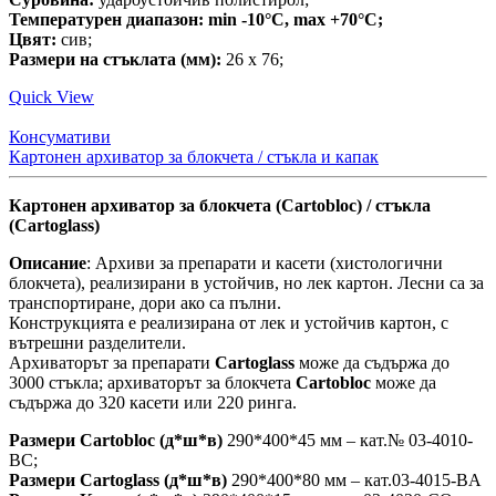
Температурен диапазон: min -10°C, max +70°C;
Цвят:
сив;
Размери на стъклата (мм):
26 x 76;
Quick View
Консумативи
Картонен архиватор за блокчета / стъкла и капак
Картонен архиватор за блокчета (Cartobloc) / стъкла
(Cartoglass)
Описание
: Архиви за препарати и касети (хистологични
блокчета), реализирани в устойчив, но лек картон. Лесни са за
транспортиране, дори ако са пълни.
Конструкцията е реализирана от лек и устойчив картон, с
вътрешни разделители.
Архиваторът за препарати
Cartoglass
може да съдържа до
3000 стъкла; архиваторът за блокчета
Cartobloc
може да
съдържа до 320 касети или 220 ринга.
Размери Cartobloc (д*ш*в)
290*400*45 мм – кат.№ 03-4010-
BC;
Размери Cartoglass (д*ш*в)
290*400*80 мм – кат.03-4015-BA