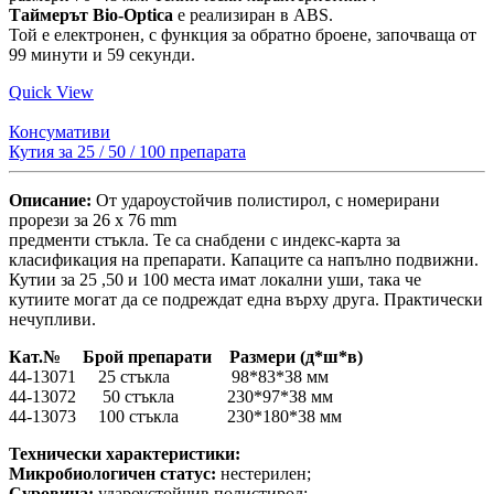
Таймерът Bio-Optica
е реализиран в ABS.
Той е електронен, с функция за обратно броене, започваща от
99 минути и 59 секунди.
Quick View
Консумативи
Кутия за 25 / 50 / 100 препарата
Описание:
От удароустойчив полистирол, с номерирани
прорези за 26 x 76 mm
предменти стъкла. Те са снабдени с индекс-карта за
класификация на препарати. Капаците са напълно подвижни.
Кутии за 25 ,50 и 100 места имат локални уши, така че
кутиите могат да се подреждат една върху друга. Практически
нечупливи.
Кат.№ Брой препарати Размери (д*ш*в)
44-13071 25 стъкла 98*83*38 мм
44-13072 50 стъкла 230*97*38 мм
44-13073 100 стъкла 230*180*38 мм
Технически характеристики:
Микробиологичен статус:
нестерилен;
Суровина:
удароустойчив полистирол;