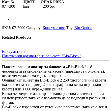
Кат. № ЦВЯТ ОПАКОВКА
07-7300 Бял 200 бр.
SKU:
07-7000
Category:
Консумативи
Tag:
Bio-Optica
Related Products
Консумативи
Пластмасов архиватор за блокчета "Bio-Block"
Пластмасов архиватор за блокчета „Bio-Block“
с 8
чекмеджета за съхранение на касети (парафинови блокчета);
всяко чекмедже има седем разделения.
Общият капацитет на Bio-Block е 2 250 хистологични касети
(като се вземат предвид 4 mm парафин на всяка вграждаща
касета) или 1 000 вграждащи ринга.
Всяко чекмедже има направляваща релсова система по цялата
си повърхност, така че е възможно да се подреди в различни
форми.
Bio-Block е изработен от устойчива пластмаса, така че е лек и