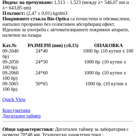
Индекс на пречупване:
1,513 – 1,523 (между λ= 546,07 nm и
λ= 643,85 nm)
Плътност:
(2,47 ± 0,01) kg/dm3
Покривните стъкла Bio-Optica
са почистени и обезмаслени,
напълно прозрачни без селективен абсорбиращ ефект.
Идеални за употреба с автоматизираните покривни апарати,
налични на пазара.
Кат.№ РАЗМЕРИ (mm) (±0,15) ОПАКОВКА
09-2040 24*40 1000 бр. (10 кутии x 100
бр)
09-2050 24*50 1000 бр. (10 кутии x
100 бр)
09-2060 24*60 1000 бр. (10 кутии x
100 бр)
09-5065 50*65 1000 бр. (10 кутии x
100 бр)
Quick View
Консумативи
Дигитален таймер
Общи характеристики:
Дигитален таймер за лаборатория с
размери 70*48 мм. Технически характеристики :