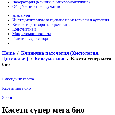
Лаборатория (клинична, микробиологична)
Общ болничен консуматив
апаратура
Инструментариум за пускане на материали и аутопсия
Китове и разтвори за оцветяване
Консумативи
Микротомни ножчета
Реактиви, фиксатори
Home
/
Клинична патология (Хистология,
Цитология)
/
Консумативи
/ Касети супер мега
био
Ембендинг касета
Касети мега био
Zoom
Касети супер мега био