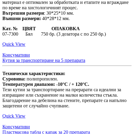
материал е оптимален за обработката и етапите на вграждане
по време на хистологичният процес.
Вътрешни размери
: 30*25*10 мм.
Външни размери:
40*28*12 мм.
Кат. № ЦВЯТ ОПАКОВКА
07-7300 Бял 750 бр. (3 дозатора с по 250 бр.)
Quick View
Консумативи
Кутия за транспортиране на 5 препарата
Технически характеристики:
Суровина:
полипропилен.
Температурен диапазон: -10°C / + 120°C.
Тези кутии за транспортиране на прерарати са идеални за
изпращане или съхранение на малки количества стъкла.
Благодарение на дебелина на стените, препарате са напълно
защитени от случайно счупване.
Quick View
Консумативи
Пластмасова табла с капак за 20 препарата