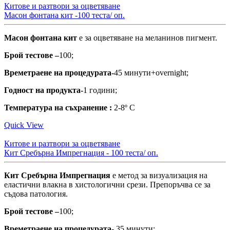
Китове и разтвори за оцветяване
Масон фонтана кит -100 теста/ оп.
Масон фонтана кит
е за oцветяване на меланинов пигмент.
Брой тестове –
100;
Времетраене на процедурата-
45 минути+overnight;
Годност на продукта-
1 години;
Температура на съхранение :
2-8º С
Quick View
Китове и разтвори за оцветяване
Кит Сребърна Импрегнация - 100 теста/ оп.
Кит Сребърна Импрегнация
е метод за визуализация на
еластични влакна в хистологични срези. Препоръчва се за
съдова патология.
Брой тестове –
100;
Времетраене на процедурата-
35 минути;