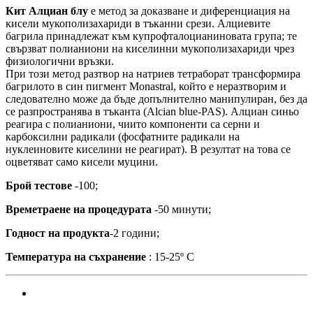
Кит Алциан блу
e метод за доказване и диференциация на
кисели мукополизахариди в тъканни срези. Алциевите
багрила принадлежат към купрофталоцианиновата група; те
свързват полианиони на киселинни мукополизахариди чрез
физиологични връзки.
При този метод разтвор на натриев тетраборат трансформира
багрилото в син пигмент Monastral, който е неразтворим и
следователно може да бъде допълнително манипулиран, без да
се разпространява в тъканта (Alcian blue-PAS). Алциан синьо
реагира с полианиони, чиито компоненти са серни и
карбоксилни радикали (фосфатните радикали на
нуклеиновите киселини не реагират). В резултат на това се
оцветяват само кисели муцини.
Брой тестове
-100;
Времетраене на процедурата
-50 минути;
Годност на продукта
-2 години;
Температура на съхранение
: 15-25º С