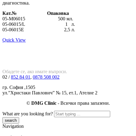
диагностика.
Кат.№ Опаковка
05-M06015 500 мл.
05-06015/L 1 л.
05-06015E 2,5 л.
Quick View
Обадете се, ако имате въпроси.
02 /
852 84 01
,
0878 508 002
гр. София ,1505
ул.”Христаки Павлович” № 15, ет.1, Ателие 2
©
DMG Clinic
- Всички права запазени.
What are you looking for?
Navigation