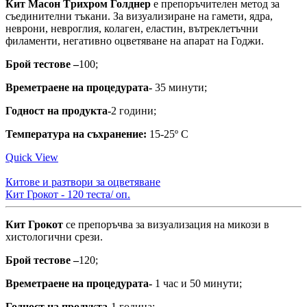
Кит Масон Tрихром Голднер
e препоръчителен метод за
съединителни тъкани. За визуализиране на гамети, ядра,
неврони, невроглия, колаген, еластин, вътреклетъчни
филаменти, негативно оцветяване на апарат на Годжи.
Брой тестове –
100;
Времетраене на процедурата-
35 минути;
Годност на продукта-
2 години;
Температура на съхранение:
15-25º С
Quick View
Китове и разтвори за оцветяване
Кит Грокот - 120 теста/ оп.
Кит Грокот
се препоръчва за визуализация на микози в
хистологични срези.
Брой тестове –
120;
Времетраене на процедурата-
1 час и 50 минути;
Годност на продукта-
1 годинa;