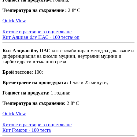
Температура на съхранение :
2-8º С
Quick View
Китове и разтвори за оцветяване
Кит Алциан блу ПАС - 100 теста/ оп
Кит Алциан блу ПАС
кит е комбиниран метод за доказване и
диференциация на кисели муцини, неутрални муцини и
карбохидрати в тъканни срези.
Брой тестовe:
100;
Времетраене на процедурата:
1 час и 25 минути;
Годност на продукта:
1 година;
Температура на съхранение:
2-8º С
Quick View
Китове и разтвори за оцветяване
Кит Гомори - 100 теста