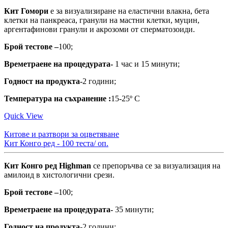
Кит Гомори
е за визуализиране на еластични влакна, бета
клетки на панкреаса, гранули на мастни клетки, муцин,
аргентафинови гранули и акрозоми от сперматозоиди.
Брой тестове –
100;
Времетраене на процедурата-
1 час и 15 минути;
Годност на продукта-
2 години;
Температура на съхранение :
15-25º С
Quick View
Китове и разтвори за оцветяване
Кит Конго ред - 100 теста/ оп.
Кит Конго ред Highman
се препоръчва се за визуализация на
амилоид в хистологични срези.
Брой тестове –
100;
Времетраене на процедурата-
35 минути;
Годност на продукта-
2 години;