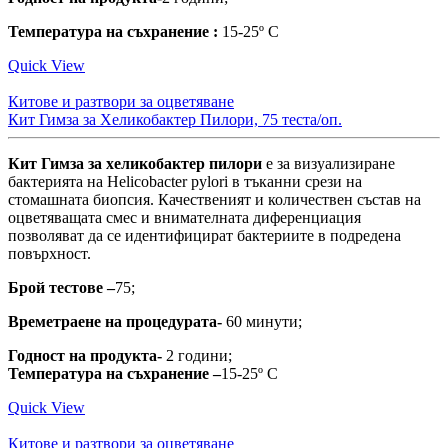
Температура на съхранение :
15-25º С
Quick View
Китове и разтвори за оцветяване
Кит Гимза за Хеликобактер Пилори, 75 теста/оп.
Кит Гимза за хеликобактер пилори
е за визуализиране
бактерията на Helicobacter pylori в тъканни срези на
стомашната биопсия. Качественият и количествен състав на
оцветяващата смес и внимателната диференциация
позволяват да се идентифицират бактериите в подредена
повърхност.
Брой тестове –
75;
Времетраене на процедурата-
60 минути;
Годност на продукта-
2 години;
Температура на съхранение –
15-25º С
Quick View
Китове и разтвори за оцветяване