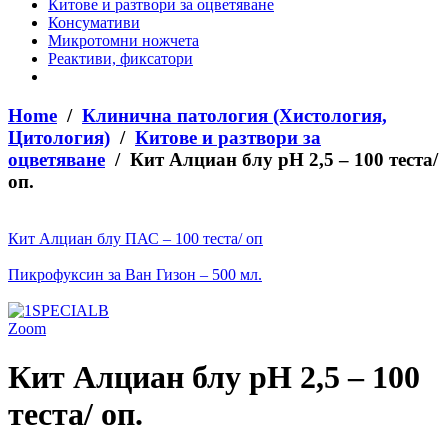
Китове и разтвори за оцветяване
Консумативи
Микротомни ножчета
Реактиви, фиксатори
Home
/
Клинична патология (Хистология,
Цитология)
/
Китове и разтвори за
оцветяване
/ Кит Алциан блу рН 2,5 – 100 теста/
оп.
Кит Алциан блу ПАС – 100 теста/ оп
Пикрофуксин за Ван Гизон – 500 мл.
Zoom
Кит Алциан блу рН 2,5 – 100
теста/ оп.