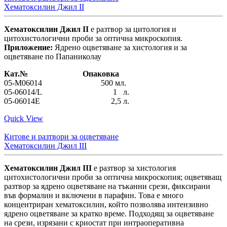
Хематоксилин Джил ІІ
Хематоксилин Джил ІІ
е разтвор за цитология и
цитохистологични проби за оптична микроскопия.
Приложение:
Ядрено оцветяване за хистология и за
оцветяване по Папаниколау
Кат.№ Опаковка
05-M06014 500 мл.
05-06014/L 1 л.
05-06014E 2,5 л.
Quick View
Китове и разтвори за оцветяване
Хематоксилин Джил ІІІ
Хематоксилин Джил ІІІ
е разтвор за хистология
цитохистологични проби за оптична микроскопия; оцветяващ
разтвор за ядрено оцветяване на тъканни срези, фиксирани
във формалин и включени в парафин. Това е много
концентриран хематоксилин, който позволява интензивно
ядрено оцветяване за кратко време. Подходящ за оцветяване
на срези, изрязани с криостат при интраоперативна