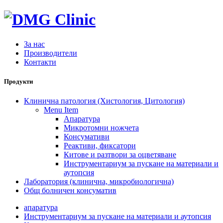
За нас
Производители
Контакти
Продукти
Клинична патология (Хистология, Цитология)
Menu Item
Апаратура
Микротомни ножчета
Консумативи
Реактиви, фиксатори
Китове и разтвори за оцветяване
Инструментариум за пускане на материали и
аутопсия
Лаборатория (клинична, микробиологична)
Общ болничен консуматив
апаратура
Инструментариум за пускане на материали и аутопсия