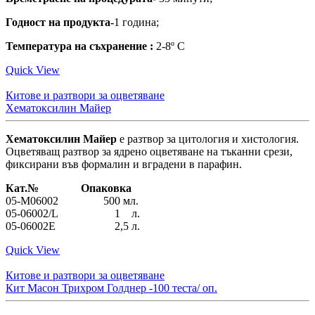
Годност на продукта-
1 година;
Температура на съхранение :
2-8º С
Quick View
Китове и разтвори за оцветяване
Хематоксилин Майер
Хематоксилин Майер
е разтвор за цитология и хистология.
Оцветяващ разтвор за ядрено оцветяване на тъканни срези,
фиксирани във формалин и вградени в парафин.
Кат.№ Опаковка
05-M06002 500 мл.
05-06002/L 1 л.
05-06002E 2,5 л.
Quick View
Китове и разтвори за оцветяване
Кит Масон Трихром Голднер -100 теста/ оп.