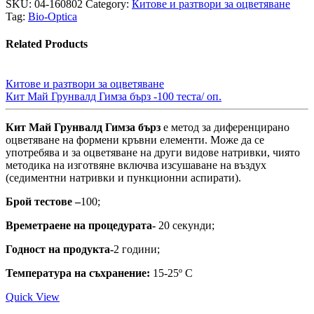
SKU:
04-160802
Category:
Китове и разтвори за оцветяване
Tag:
Bio-Optica
Related Products
Китове и разтвори за оцветяване
Кит Май Грунвалд Гимза бърз -100 теста/ оп.
Кит Май Грунвалд Гимза бърз
e метод за диференцирано
оцветяване на формени кръвни елементи. Може да се
употребява и за оцветяване на други видове натривки, чиято
методика на изготвяне включва изсушаване на въздух
(седиментни натривки и пункционни аспирати).
Брой тестове –
100;
Времетраене на процедурата-
20 секунди;
Годност на продукта-
2 години;
Температура на съхранение:
15-25º С
Quick View