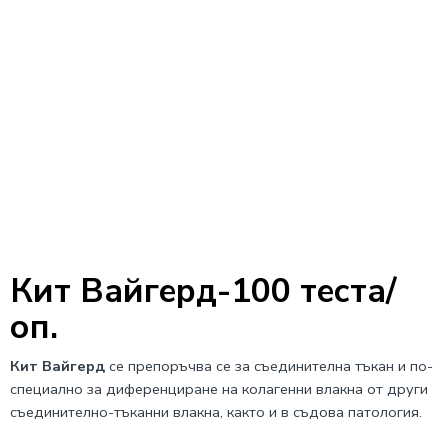
Кит Вайгерд-100 теста/
оп.
Кит Вайгерд
се препоръчва се за съединителна тъкан и по-
специално за диференциране на колагенни влакна от други
съединително-тъканни влакна, както и в съдова патология.