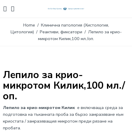
Home
/
Клинична патология (Хистология,
Цитология)
/
Реактиви, фиксатори
/ Лепило за крио-
микротом Килик,100 мл./оп.
Лепило за крио-
микротом Килик,100 мл./
оп.
Лепило за крио-микротом Килик
e включваща среда за
подготовка на тъканната проба за бързо замразяване към
криостата / замразяващия микротом преди рязане на
пробата.