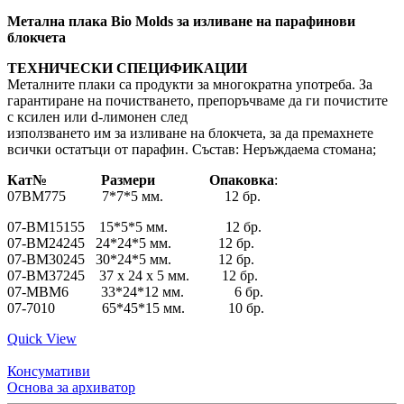
Метална плака Bio Molds за изливане на парафинови
блокчета
ТЕХНИЧЕСКИ СПЕЦИФИКАЦИИ
Металните плаки са продукти за многократна употреба. За
гарантиране на почистването, препоръчваме да ги почистите
с ксилен или d-лимонен след
използването им за изливане на блокчета, за да премахнете
всички остатъци от парафин. Състав: Неръждаема стомана;
Кат№ Размери Опаковка
:
07BM775 7*7*5 мм. 12 бр.
07-BM15155 15*5*5 мм. 12 бр.
07-BM24245 24*24*5 мм. 12 бр.
07-BM30245 30*24*5 мм. 12 бр.
07-BM37245 37 x 24 x 5 мм. 12 бр.
07-MBM6 33*24*12 мм. 6 бр.
07-7010 65*45*15 мм. 10 бр.
Quick View
Консумативи
Основа за архиватор