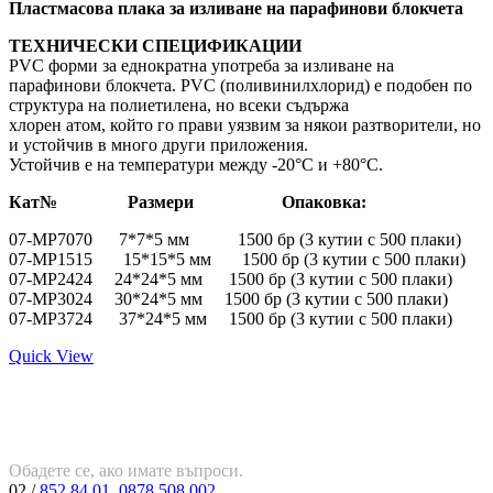
Пластмасова плака за изливане на парафинови блокчета
ТЕХНИЧЕСКИ СПЕЦИФИКАЦИИ
PVC форми за еднократна употреба за изливане на
парафинови блокчета. PVC (поливинилхлорид) е подобен по
структура на полиетилена, но всеки съдържа
хлорен атом, който го прави уязвим за някои разтворители, но
и устойчив в много други приложения.
Устойчив е на температури между -20°C и +80°C.
Кат№ Размери Опаковка:
07-MP7070 7*7*5 мм 1500 бр (3 кутии с 500 плаки)
07-MP1515 15*15*5 мм 1500 бр (3 кутии с 500 плаки)
07-MP2424 24*24*5 мм 1500 бр (3 кутии с 500 плаки)
07-MP3024 30*24*5 мм 1500 бр (3 кутии с 500 плаки)
07-MP3724 37*24*5 мм 1500 бр (3 кутии с 500 плаки)
Quick View
Обадете се, ако имате въпроси.
02 /
852 84 01
,
0878 508 002