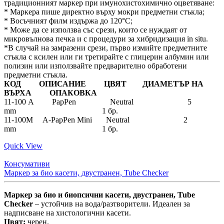
традиционният маркер при имунохистохимично оцветяване:
* Маркера пише директно върху мокри предметни стъкла;
* Восъчният филм издържа до 120°C;
* Може да се използва със срези, които се нуждаят от
микровълнова печка и с процедури за хибридизация in situ.
*В случай на замразени срези, първо измийте предметните
стъкла с ксилен или ги третирайте с глицерин албумин или
полизин или използвайте предварително обработени
предметни стъкла.
КОД ОПИСАНИЕ ЦВЯТ ДИАМЕТЪР НА
ВЪРХА ОПАКОВКА
11-100 A PapPen Neutral 5
mm 1 бр.
11-100M A-PapPen Mini Neutral 2
mm 1 бр.
Quick View
Консумативи
Маркер за био касети, двустранен, Tube Checker
Маркер за био и биопсични касети, двустранен, Tube
Checker
– устойчив на вода/разтворители. Идеален за
надписване на хистологични касети.
Цвят:
черен.