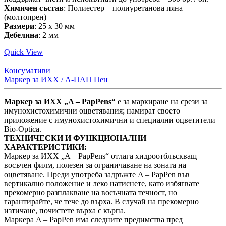
Химичен състав
: Полиестер – полиуретанова пяна
(молтопрен)
Размери
: 25 х 30 мм
Дебелина
: 2 мм
Quick View
Консумативи
Маркер за ИХХ / А-ПАП Пен
Маркер за ИХХ „A – PapPens“
е за маркиране на срези за
имунохистохимични оцветявания; намират своето
приложение с имунохистохимични и специални оцветители
Bio-Optica.
ТЕХНИЧЕСКИ И ФУНКЦИОНАЛНИ
ХАРАКТЕРИСТИКИ:
Маркер за ИХХ „A – PapPens“ отлага хидроотблъскващ
восъчен филм, полезен за ограничаване на зоната на
оцветяване. Преди употреба задръжте A – PapPen във
вертикално положение и леко натиснете, като избягвате
прекомерно разплакване на восъчната течност, но
гарантирайте, че тече до върха. В случай на прекомерно
изтичане, почистете върха с кърпа.
Маркера A – PapPen има следните предимства пред