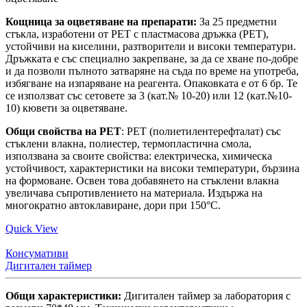
Кощница за оцветяване на препарати:
За 25 предметни
стъкла, изработени от PET с пластмасова дръжка (PET),
устойчиви на киселини, разтворители и високи температури.
Дръжката е със специално закрепване, за да се хване по-добре
и да позволи пълното затваряне на съда по време на употреба,
избягване на изпаряване на реагента. Опаковката е от 6 бр. Те
се използват със сетовете за 3 (кат.№ 10-20) или 12 (кат.№10-
10) кювети за оцветяване.
Общи свойства на PET
: PET (полиетилентерефталат) със
стъклени влакна, полиестер, термопластична смола,
използвана за своите свойства: електрическа, химическа
устойчивост, характеристики на високи температури, бързина
на формоване. Освен това добавянето на стъклени влакна
увеличава съпротивлението на материала. Издържа на
многократно автоклавиране, дори при 150°C.
Quick View
Консумативи
Дигитален таймер
Общи характеристики:
Дигитален таймер за лаборатория с