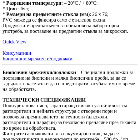
*
Разрешени температури:
– 20°C / + 80°C;
*
Цвят
: бял;
*
Размери на предметните стъкла (мм)
: 26 x 76;
PVC може да се фиксира само с етиленов оксид.
Продуктът е предназначен за обикновена лабораторна
употреба, за поставяне на предметни стъкла за микроскоп.
Quick View
Консумативи
Биопсични мрежички/подложки
Биопсични мрежички/подложки
– Специални подложки за
поставяне на биопсии и малки биопсични проби, за да се
задържат в касетата и да се предотврати загубата им по време
на обработката.
ТЕХНИЧЕСКИ СПЕЦИФИКАЦИИ
Полиуретанова пяна, гарантираща висока устойчивост на
разтворители и нейната структура с отворени пори и
позволява преминаването на течности (алкохоли,
разтворители и парафин) за безопасно пренасяне през тъканта
по време на обработката.
Филтрите са опаковани във вакуумиран плик, за да се
поддържат чисти и непокътнати до употреба – 500 бр. / оп.