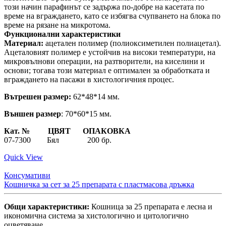
този начин парафинът се задържа по-добре на касетата по
време на вграждането, като се избягва счупването на блока по
време на рязане на микротома.
Функционални характеристики
Материал:
ацетален полимер (полиоксиметилен полиацетал).
Ацеталовият полимер е устойчив на високи температури, на
микровълнови операции, на разтворители, на киселини и
основи; тогава този материал е оптимален за обработката и
вграждането на пасажи в хистологичния процес.
Вътрешен размер:
62*48*14 мм.
Външен размер
: 70*60*15 мм.
Кат. № ЦВЯТ ОПАКОВКА
07-7300 Бял 200 бр.
Quick View
Консумативи
Кошничка за сет за 25 препарата с пластмасова дръжка
Общи характеристики:
Кошница за 25 препарата е лесна и
икономична система за хистологично и цитологично
оцветяване