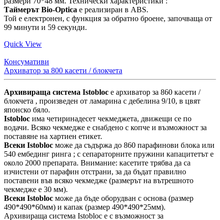
размери 70*48 мм. Технически характеристики :
Таймерът Bio-Optica
е реализиран в ABS.
Той е електронен, с функция за обратно броене, започваща от
99 минути и 59 секунди.
Quick View
Консумативи
Архиватор за 800 касети / блокчета
Архивираща система Istobloc
е архиватор за 860 касети /
блокчета , произведен от ламарина с дебелина 9/10, в цвят
японско бяло.
Istobloc
има четиринадесет чекмеджета, движещи се по
водачи. Всяко чекмедже е снабдено с копче и възможност за
поставяне на хартиен етикет.
Всеки Istobloc
може да съдържа до 860 парафинови блока или
540 ембединг ринга ; с сепараторните пружини капацитетът е
около 2000 препарата. Внимание: касетите трябва да са
изчистени от парафин отстрани, за да бъдат правилно
поставени във всяко чекмедже (размерът на вътрешното
чекмедже е 30 мм).
Всеки Istobloc
може да бъде оборудван с основа (размер
490*490*60мм) и капак (размер 490*490*25мм).
Архивираща система Istobloc е с възможност за