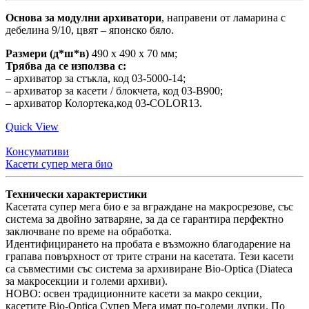
Основа за модулни архиватори
, направени от ламарина с
дебелина 9/10, цвят – японско бяло.
Размери (д*ш*в)
490 x 490 x 70 мм;
Трябва да се използва с:
– архиватор за стъкла, код 03-5000-14;
– архиватор за касети / блокчета, код 03-B900;
– архиватор Колортека,код 03-COLOR13.
Quick View
Консумативи
Касети супер мега био
Технически характеристики
Касетата супер мега био е за вграждане на макросрезове, със
система за двойно затваряне, за да се гарантира перфектно
заключване по време на обработка.
Идентифицирането на пробата е възможно благодарение на
грапава повърхност от трите страни на касетата. Тези касети
са съвместими със система за архивиране Bio-Optica (Diateca
за макросекции и големи архиви).
НОВО: освен традиционните касети за макро секции,
касетите Bio-Optica Супер Мега имат по-големи дупки. По