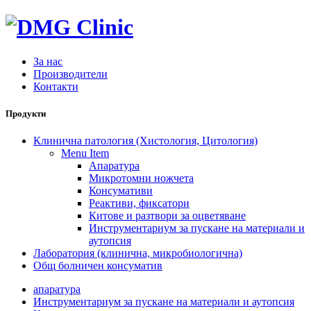
За нас
Производители
Контакти
Продукти
Клинична патология (Хистология, Цитология)
Menu Item
Апаратура
Микротомни ножчета
Консумативи
Реактиви, фиксатори
Китове и разтвори за оцветяване
Инструментариум за пускане на материали и
аутопсия
Лаборатория (клинична, микробиологична)
Общ болничен консуматив
апаратура
Инструментариум за пускане на материали и аутопсия