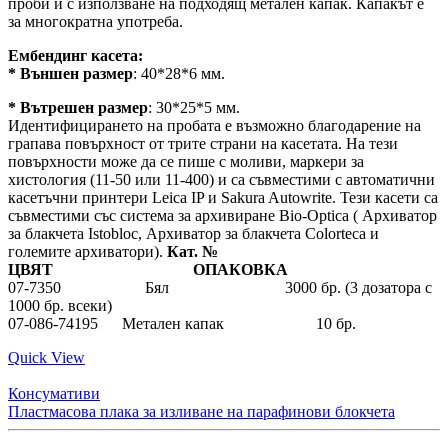
проби и с използване на подходящ метален капак. Капакът е
за многократна употреба.
Ембендинг касета:
* Външен размер
: 40*28*6 мм.
* Вътрешен размер
: 30*25*5 мм.
Идентифицирането на пробата е възможно благодарение на
грапава повърхност от трите страни на касетата. На тези
повърхности може да се пише с моливи, маркери за
хистология (11-50 или 11-400) и са съвместими с автоматични
касетъчни принтери Leica IP и Sakura Autowrite. Тези касети са
съвместими със система за архивиране Bio-Optica ( Архиватор
за блакчета Istobloc, Архиватор за блакчета Colorteca и
големите архиватори).
Кат. №
ЦВЯТ ОПАКОВКА
07-7350 Бял 3000 бр. (3 дозатора с
1000 бр. всеки)
07-086-74195 Метален капак 10 бр.
Quick View
Консумативи
Пластмасова плака за изливане на парафинови блокчета