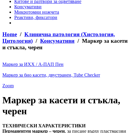
Китове и разтвори за оцветяване
Консумативи
Микротомни ножчета
Реактиви, фиксатори
Home
/
Клинична патология (Хистология,
Цитология)
/
Консумативи
/ Маркер за касети
и стъкла, черен
Маркер за ИХХ / А-ПАП Пен
Маркер за био касети, двустранен, Tube Checker
Zoom
Маркер за касети и стъкла,
черен
ТЕХНИЧЕСКИ ХАРАКТЕРИСТИКИ
Перманентен маркер – черен
, за писане върху пластмасови