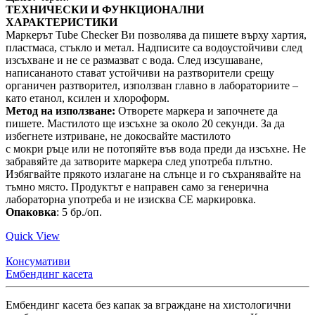
ТЕХНИЧЕСКИ И ФУНКЦИОНАЛНИ
ХАРАКТЕРИСТИКИ
Маркерът Tube Checker Ви позволява да пишете върху хартия,
пластмаса, стъкло и метал. Надписите са водоустойчиви след
изсъхване и не се размазват с вода. След изсушаване,
написананото стават устойчиви на разтворители срещу
органичен разтворител, използван главно в лабораториите –
като етанол, ксилен и хлороформ.
Метод на използване:
Отворете маркера и започнете да
пишете. Мастилото ще изсъхне за около 20 секунди. За да
избегнете изтриване, не докосвайте мастилото
с мокри ръце или не потопяйте във вода преди да изсъхне. Не
забравяйте да затворите маркера след употреба плътно.
Избягвайте прякото излагане на слънце и го съхранявайте на
тъмно място. Продуктът е направен само за генерична
лабораторна употреба и не изисква CE маркировка.
Опаковка
: 5 бр./оп.
Quick View
Консумативи
Ембендинг касета
Ембендинг касета без капак за вграждане на хистологични