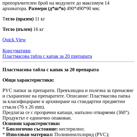
препоръчителен брой на модулите до максимум 14
архиватора.
Размери (д*ш*в)
490*490*90 мм;
Т
егло (празен)
11 кг
Тегло (пълен)
16 кг
Quick View
Консумативи
Пластмасова табла с капак за 20 препарата
Пластмасова табла с капак за 20 препарата
Общи характеристики:
PVC папки за препарати. Превъзходна и полезна за пренасяне
и съхранение на препаратите. Описание: Пластмасова папка
за класифициране и архивиране на стандартни предметни
стъкла (76 x 26 mm).
Предлагаа се с прозрачни капаци, напълно отваряеми (360°).
Продуктът е единично опакован.
Основни характеристики:
*
Биологично състояние:
нестерилно;
*
Използван материал:
Поливинилхлорид (PVC);