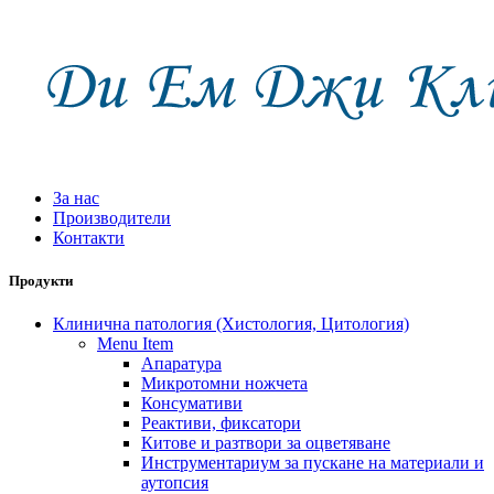
За нас
Производители
Контакти
Продукти
Клинична патология (Хистология, Цитология)
Menu Item
Апаратура
Микротомни ножчета
Консумативи
Реактиви, фиксатори
Китове и разтвори за оцветяване
Инструментариум за пускане на материали и
аутопсия