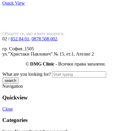
Quick View
Обадете се, ако имате въпроси.
02 /
852 84 01
,
0878 508 002
гр. София ,1505
ул.”Христаки Павлович” № 15, ет.1, Ателие 2
©
DMG Clinic
- Всички права запазени.
What are you looking for?
Navigation
Quickview
Close
Categories