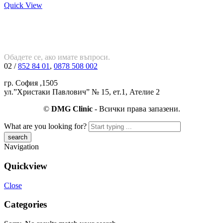
Quick View
Обадете се, ако имате въпроси.
02 /
852 84 01
,
0878 508 002
гр. София ,1505
ул.”Христаки Павлович” № 15, ет.1, Ателие 2
©
DMG Clinic
- Всички права запазени.
What are you looking for?
Navigation
Quickview
Close
Categories