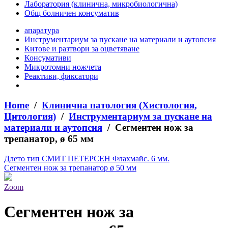
Лаборатория (клинична, микробиологична)
Общ болничен консуматив
апаратура
Инструментариум за пускане на материали и аутопсия
Китове и разтвори за оцветяване
Консумативи
Микротомни ножчета
Реактиви, фиксатори
Home
/
Клинична патология (Хистология,
Цитология)
/
Инструментариум за пускане на
материали и аутопсия
/ Сегментен нож за
трепанатор, ø 65 мм
Длето тип СМИТ ПЕТЕРСЕН Флахмайс. 6 мм.
Сегментен нож за трепанатор ø 50 мм
Zoom
Сегментен нож за