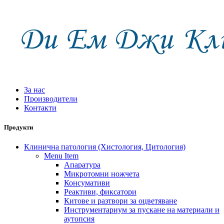
За нас
Производители
Контакти
Продукти
Клинична патология (Хистология, Цитология)
Menu Item
Апаратура
Микротомни ножчета
Консумативи
Реактиви, фиксатори
Китове и разтвори за оцветяване
Инструментариум за пускане на материали и
аутопсия