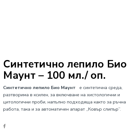
Синтетично лепило Био
Маунт – 100 мл./ оп.
Синтетично лепило Био Маунт
e синтетична среда,
разтворима в ксилен, за включване на хистологични и
цитологични проби, напълно подходяща както за ръчна
работа, така и за автоматичен апарат „Ковър слипър”.