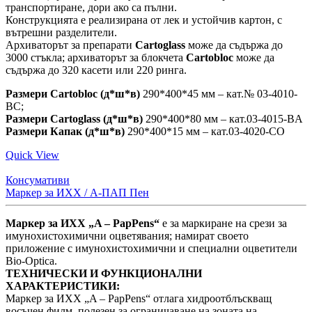
транспортиране, дори ако са пълни.
Конструкцията е реализирана от лек и устойчив картон, с
вътрешни разделители.
Архиваторът за препарати
Cartoglass
може да съдържа до
3000 стъкла; архиваторът за блокчета
Cartobloc
може да
съдържа до 320 касети или 220 ринга.
Размери Cartobloc (д*ш*в)
290*400*45 мм – кат.№ 03-4010-
BC;
Размери Cartoglass (д*ш*в)
290*400*80 мм – кат.03-4015-BA
Размери Капак (д*ш*в)
290*400*15 мм – кат.03-4020-CO
Quick View
Консумативи
Маркер за ИХХ / А-ПАП Пен
Маркер за ИХХ „A – PapPens“
е за маркиране на срези за
имунохистохимични оцветявания; намират своето
приложение с имунохистохимични и специални оцветители
Bio-Optica.
ТЕХНИЧЕСКИ И ФУНКЦИОНАЛНИ
ХАРАКТЕРИСТИКИ:
Маркер за ИХХ „A – PapPens“ отлага хидроотблъскващ
восъчен филм, полезен за ограничаване на зоната на