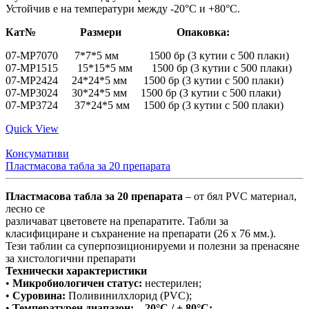
Устойчив е на температури между -20°C и +80°C.
Кат№ Размери Опаковка:
07-MP7070 7*7*5 мм 1500 бр (3 кутии с 500 плаки)
07-MP1515 15*15*5 мм 1500 бр (3 кутии с 500 плаки)
07-MP2424 24*24*5 мм 1500 бр (3 кутии с 500 плаки)
07-MP3024 30*24*5 мм 1500 бр (3 кутии с 500 плаки)
07-MP3724 37*24*5 мм 1500 бр (3 кутии с 500 плаки)
Quick View
Консумативи
Пластмасова табла за 20 препарата
Пластмасова табла за 20 препарата
– от бял PVC материал,
лесно се
различават цветовете на препаратите. Табли за
класифициране и съхранение на препарати (26 x 76 мм.).
Тези таблии са суперпозиционируеми и полезни за пренасяне
за хистологични препарати
Технически характеристики
•
Микробиологичен статус:
нестерилен;
•
Суровина:
Поливинилхлорид (PVC);
•
Температурен диапазон: – 20°C / + 80°C;