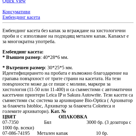
Quick View
Консумативи
Ембендинг касета
Ембендинг касета без капак за вграждане на хистологични
проби и с използване на подходящ метален капак. Капакът е
за многократна употреба.
Ембендинг касета:
* Външен размер
: 40*28*6 мм.
* Вътрешен размер
: 30*25*5 мм.
Идентифицирането на пробата е възможно благодарение на
грапава повърхност от трите страни на касетата. На тези
повърхности може да се пише с моливи, маркери за
хистология (11-50 или 11-400) и са съвместими с автоматични
касетъчни принтери Leica IP и Sakura Autowrite. Тези касети са
съвместими със система за архивиране Bio-Optica ( Архиватор
за блакчета Istobloc, Архиватор за блакчета Colorteca и
големите архиватори).
Кат. №
ЦВЯТ ОПАКОВКА
07-7350 Бял 3000 бр. (3 дозатора с
1000 бр. всеки)
07-086-74195 Метален капак 10 бр.