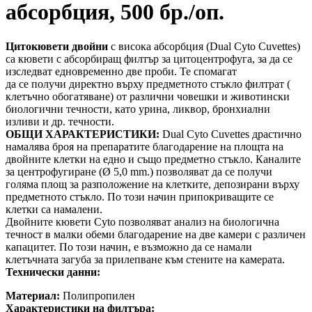
абсорбция, 500 бр./оп.
Цитокювети двойни
с висока абсорбция (Dual Cyto Cuvettes)
са кювети с абсорбиращ филтър за цитоцентрофуга, за да се
изследват едновременно две проби. Те спомагат
да се получи директно върху предметното стъкло филтрат (
клетъчно обогатяване) от различни човешки и животински
биологични течности, като урина, ликвор, бронхиални
изливи и др. течности.
ОБЩИ ХАРАКТЕРИСТИКИ:
Dual Cyto Cuvettes драстично
намалява броя на препаратите благодарение на площта на
двойните клетки на едно и също предметно стъкло. Каналите
за центрофугиране (Ø 5,0 mm.) позволяват да се получи
голяма площ за разположение на клетките, депозирани върху
предметното стъкло. По този начин припокриващите се
клетки са намалени.
Двойните кювети Cyto позволяват анализ на биологична
течност в малки обеми благодарение на две камери с различен
капацитет. По този начин, е възможно да се намали
клетъчната загуба за прилепване към стените на камерата.
Технически данни:
Материал:
Полипропилен
Характеристики на филтъра: