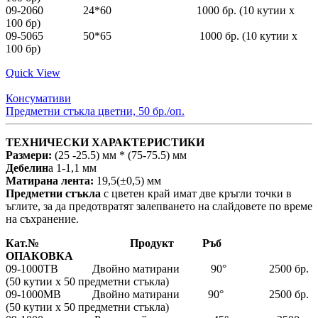
09-2060 24*60 1000 бр. (10 кутии x
100 бр)
09-5065 50*65 1000 бр. (10 кутии x
100 бр)
Quick View
Консумативи
Предметни стъкла цветни, 50 бр./оп.
ТЕХНИЧЕСКИ ХАРАКТЕРИСТИКИ
Размери:
(25 -25.5) мм * (75-75.5) мм
Дебелин
а 1-1,1 мм
Матирана лента:
19,5(±0,5) мм
Предметни стъкла
с цветен край имат две кръгли точки в
ъглите, за да предотвратят залепването на слайдовете по време
на съхранение.
Кат.№ Продукт Ръб
ОПАКОВКА
09-1000TB Двойно матирани 90° 2500 бр.
(50 кутии x 50 предметни стъкла)
09-1000MB Двойно матирани 90° 2500 бр.
(50 кутии x 50 предметни стъкла)