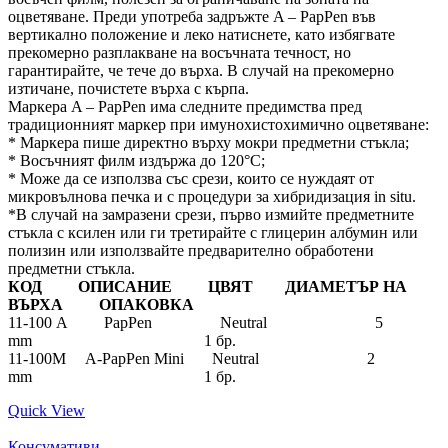
оцветяване. Преди употреба задръжте A – PapPen във
вертикално положение и леко натиснете, като избягвате
прекомерно разплакване на восъчната течност, но
гарантирайте, че тече до върха. В случай на прекомерно
изтичане, почистете върха с кърпа.
Маркера A – PapPen има следните предимства пред
традиционният маркер при имунохистохимично оцветяване:
* Маркера пише директно върху мокри предметни стъкла;
* Восъчният филм издържа до 120°C;
* Може да се използва със срези, които се нуждаят от
микровълнова печка и с процедури за хибридизация in situ.
*В случай на замразени срези, първо измийте предметните
стъкла с ксилен или ги третирайте с глицерин албумин или
полизин или използвайте предварително обработени
предметни стъкла.
КОД ОПИСАНИЕ ЦВЯТ ДИАМЕТЪР НА
ВЪРХА ОПАКОВКА
11-100 A PapPen Neutral 5
mm 1 бр.
11-100M A-PapPen Mini Neutral 2
mm 1 бр.
Quick View
Консумативи