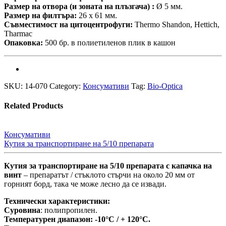
Размер на отвора (и зоната на плъзгача) :
Ø 5 мм.
Размер на филтъра:
26 x 61 мм.
Съвместимост на цитоцентрофуги:
Thermo Shandon, Hettich,
Tharmac
Опаковка:
500 бр. в полиетиленов плик в кашон
SKU:
14-070
Category:
Консумативи
Tag:
Bio-Optica
Related Products
Консумативи
Кутия за транспортиране на 5/10 препарата
Кутия за транспортиране на 5/10 препарата с капачка на
винт
– препаратът / стъклото стърчи на около 20 мм от
горният борд, така че може лесно да се извади.
Технически характеристики:
Суровина
: полипропилен.
Температурен диапазон: -10°C / + 120°C.