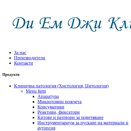
За нас
Производители
Контакти
Продукти
Клинична патология (Хистология, Цитология)
Menu Item
Апаратура
Микротомни ножчета
Консумативи
Реактиви, фиксатори
Китове и разтвори за оцветяване
Инструментариум за пускане на материали и
аутопсия