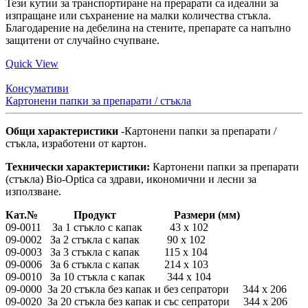
Тези кутии за транспортиране на прерарати са идеални за
изпращане или съхранение на малки количества стъкла.
Благодарение на дебелина на стените, препарате са напълно
защитени от случайно счупване.
Quick View
Консумативи
Картонени папки за препарати / стъкла
Общи характеристики
-Картонени папки за препарати /
стъкла, изработени от картон.
Технически характеристики:
Картонени папки за препарати
(стъкла) Bio-Optica са здрави, икономични и лесни за
използване.
Кат.№ Продукт Размери (мм)
09-0011 За 1 стъкло с капак 43 x 102
09-0002 За 2 стъкла с капак 90 x 102
09-0003 За 3 стъкла с капак 115 x 104
09-0006 За 6 стъкла с капак 214 x 103
09-0010 За 10 стъкла с капак 344 x 104
09-0000 За 20 стъкла без капак и без сепратори 344 x 206
09-0020 За 20 стъкла без капак и със сепратори 344 x 206