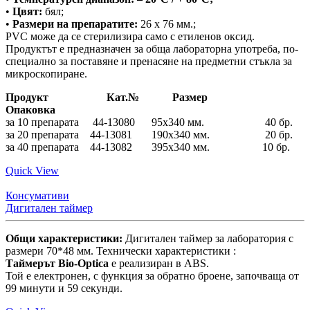
•
Цвят:
бял;
•
Размери на препаратите:
26 x 76 мм.;
PVC може да се стерилизира само с етиленов оксид.
Продуктът е предназначен за обща лабораторна употреба, по-
специално за поставяне и пренасяне на предметни стъкла за
микроскопиране.
Продукт Кат.№ Размер
Опаковка
за 10 препарата 44-13080 95х340 мм. 40 бр.
за 20 препарата 44-13081 190х340 мм. 20 бр.
за 40 препарата 44-13082 395х340 мм. 10 бр.
Quick View
Консумативи
Дигитален таймер
Общи характеристики:
Дигитален таймер за лаборатория с
размери 70*48 мм. Технически характеристики :
Таймерът Bio-Optica
е реализиран в ABS.
Той е електронен, с функция за обратно броене, започваща от
99 минути и 59 секунди.