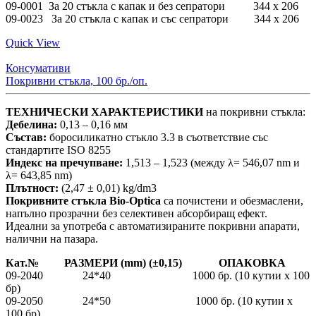
09-0001 За 20 стъкла с капак и без сепратори 344 x 206
09-0023 За 20 стъкла с капак и със сепратори 344 x 206
Quick View
Консумативи
Покривни стъкла, 100 бр./оп.
ТЕХНИЧЕСКИ ХАРАКТЕРИСТИКИ
на покривни стъкла:
Дебелина:
0,13 – 0,16 мм
Състав:
боросиликатно стъкло 3.3 в съответствие със
стандартите ISO 8255
Индекс на пречупване:
1,513 – 1,523 (между λ= 546,07 nm и
λ= 643,85 nm)
Плътност:
(2,47 ± 0,01) kg/dm3
Покривните стъкла Bio-Optica
са почистени и обезмаслени,
напълно прозрачни без селективен абсорбиращ ефект.
Идеални за употреба с автоматизираните покривни апарати,
налични на пазара.
Кат.№ РАЗМЕРИ (mm) (±0,15) ОПАКОВКА
09-2040 24*40 1000 бр. (10 кутии x 100
бр)
09-2050 24*50 1000 бр. (10 кутии x
100 бр)