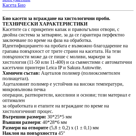
Касета Био
Био касети за вграждане на хистологични проби.
ТЕХНИЧЕСКИ ХАРАКТЕРИСТИКИ
Касетите са с прикрепен капак и правоъгълни отвори, с
двойна система за затваряне, за да се гарантира перфектно
заключване по време на фаза на обработка.
Идентифицирането на пробата е възможно благодарение на
грапава повърхност от трите страни на касетата. На тези
повърхности може да се пише с моливи, маркери за
хистология (11-50 или 11-400) и са съвместими с автоматични
касетъчни принтери Leica IP и Sakura Autowrite.
Химичен състав:
Ацеталов полимер (полиоксиметилен
полиацетал).
Ацеталовият полимер е устойчив на високи температури,
микровълнова печка
операции, разтворители, киселини и основи; този материал е
оптимален
за обработката и етапите на вграждане по време на
хистологичният процес.
Вътрешни размери:
30*25*5 мм
Външни размери
: 40*28*6 мм
Размери на отворите
(5,8 ± 0,2) x (1 ± 0,1) мм
Наклон на повърхността
45°