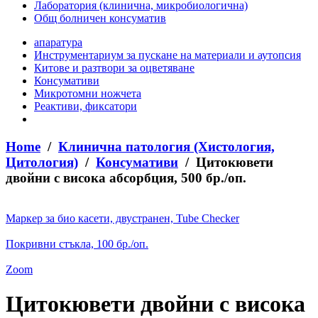
Лаборатория (клинична, микробиологична)
Общ болничен консуматив
апаратура
Инструментариум за пускане на материали и аутопсия
Китове и разтвори за оцветяване
Консумативи
Микротомни ножчета
Реактиви, фиксатори
Home
/
Клинична патология (Хистология,
Цитология)
/
Консумативи
/ Цитокювети
двойни с висока абсорбция, 500 бр./оп.
Маркер за био касети, двустранен, Tube Checker
Покривни стъкла, 100 бр./оп.
Zoom
Цитокювети двойни с висока