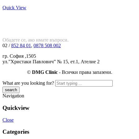
Quick View
Обадете се, ако имате въпроси.
02 /
852 84 01
,
0878 508 002
гр. София ,1505
ул.”Христаки Павлович” № 15, ет.1, Ателие 2
©
DMG Clinic
- Всички права запазени.
What are you looking for?
Navigation
Quickview
Close
Categories