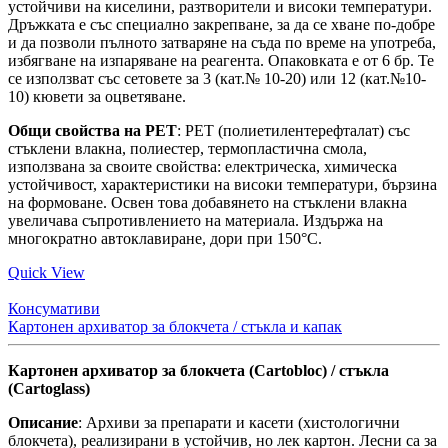
устойчиви на киселини, разтворители и високи температури.
Дръжката е със специално закрепване, за да се хване по-добре
и да позволи пълното затваряне на съда по време на употреба,
избягване на изпаряване на реагента. Опаковката е от 6 бр. Те
се използват със сетовете за 3 (кат.№ 10-20) или 12 (кат.№10-
10) кювети за оцветяване.
Общи свойства на PET
: PET (полиетилентерефталат) със
стъклени влакна, полиестер, термопластична смола,
използвана за своите свойства: електрическа, химическа
устойчивост, характеристики на високи температури, бързина
на формоване. Освен това добавянето на стъклени влакна
увеличава съпротивлението на материала. Издържа на
многократно автоклавиране, дори при 150°C.
Quick View
Консумативи
Картонен архиватор за блокчета / стъкла и капак
Картонен архиватор за блокчета (Cartobloc) / стъкла
(Cartoglass)
Описание
: Архиви за препарати и касети (хистологични
блокчета), реализирани в устойчив, но лек картон. Лесни са за