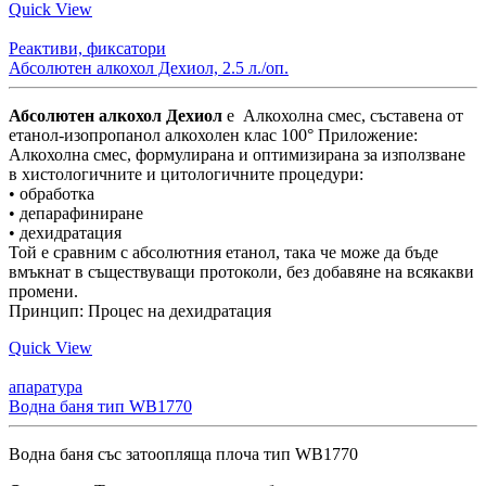
Quick View
Реактиви, фиксатори
Абсолютен алкохол Дехиол, 2.5 л./оп.
Абсолютен алкохол Дехиол
e Алкохолна смес, съставена от
етанол-изопропанол алкохолен клас 100° Приложение:
Алкохолна смес, формулирана и оптимизирана за използване
в хистологичните и цитологичните процедури:
• обработка
• депарафиниране
• дехидратация
Той е сравним с абсолютния етанол, така че може да бъде
вмъкнат в съществуващи протоколи, без добавяне на всякакви
промени.
Принцип: Процес на дехидратация
Quick View
апаратура
Водна баня тип WB1770
Водна баня със затоопляща плоча тип WB1770