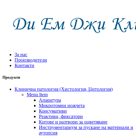
За нас
Производители
Контакти
Продукти
Клинична патология (Хистология, Цитология)
Menu Item
Апаратура
Микротомни ножчета
Консумативи
Реактиви, фиксатори
Китове и разтвори за оцветяване
Инструментариум за пускане на материали и
аутопсия