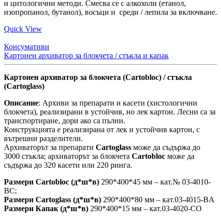
и цитологични методи. Смесва се с алкохоли (етанол,
изопропанол, бутанол), восъци и среди / лепила за включване.
Quick View
Консумативи
Картонен архиватор за блокчета / стъкла и капак
Картонен архиватор за блокчета (Cartobloc) / стъкла
(Cartoglass)
Описание
: Архиви за препарати и касети (хистологични
блокчета), реализирани в устойчив, но лек картон. Лесни са за
транспортиране, дори ако са пълни.
Конструкцията е реализирана от лек и устойчив картон, с
вътрешни разделители.
Архиваторът за препарати
Cartoglass
може да съдържа до
3000 стъкла; архиваторът за блокчета
Cartobloc
може да
съдържа до 320 касети или 220 ринга.
Размери Cartobloc (д*ш*в)
290*400*45 мм – кат.№ 03-4010-
BC;
Размери Cartoglass (д*ш*в)
290*400*80 мм – кат.03-4015-BA
Размери Капак (д*ш*в)
290*400*15 мм – кат.03-4020-CO