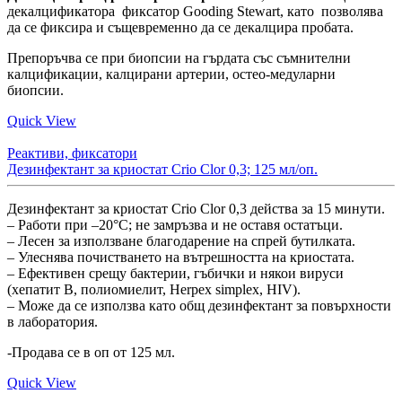
декалцификатора фиксатор Gooding Stewart, като позволява
да се фиксира и същевременно да се декалцира пробата.
Препоръчва се при биопсии на гърдата със съмнителни
калцификации, калцирани артерии, остео-медуларни
биопсии.
Quick View
Реактиви, фиксатори
Дезинфектант за криостат Crio Clor 0,3; 125 мл/оп.
Дезинфектант за криостат Crio Clor 0,3 действа за 15 минути.
– Работи при –20°C; не замръзва и не оставя остатъци.
– Лесен за използване благодарение на спрей бутилката.
– Улеснява почистването на вътрешността на криостата.
– Ефективен срещу бактерии, гъбички и някои вируси
(хепатит B, полиомиелит, Herpex simplex, HIV).
– Може да се използва като общ дезинфектант за повърхности
в лаборатория.
-Продава се в оп от 125 мл.
Quick View