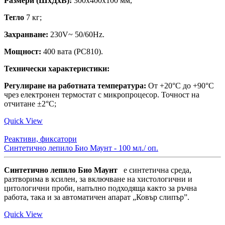
Размери (ШxДxВ):
300x400x100 мм,
Тегло
7 кг;
Захранване:
230V~ 50/60Hz.
Мощност:
400 вата (PC810).
Технически характеристики:
Регулиране на работната температура:
От +20°C до +90°C
чрез електронен термостат с микропроцесор. Точност на
отчитане ±2°C;
Quick View
Реактиви, фиксатори
Синтетично лепило Био Маунт - 100 мл./ оп.
Синтетично лепило Био Маунт
e синтетична среда,
разтворима в ксилен, за включване на хистологични и
цитологични проби, напълно подходяща както за ръчна
работа, така и за автоматичен апарат „Ковър слипър”.
Quick View