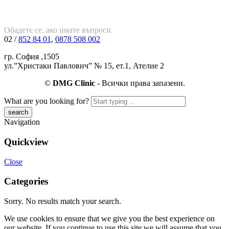
Обадете се, ако имате въпроси.
02 /
852 84 01
,
0878 508 002
гр. София ,1505
ул.”Христаки Павлович” № 15, ет.1, Ателие 2
©
DMG Clinic
- Всички права запазени.
What are you looking for?
Navigation
Quickview
Close
Categories
Sorry. No results match your search.
We use cookies to ensure that we give you the best experience on
our website. If you continue to use this site we will assume that you