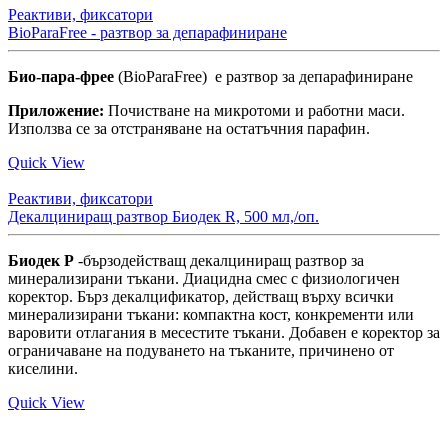
Реактиви, фиксатори
BioParaFree - разтвор за депарафиниране
Био-пара-фрее
(BioParaFree) е разтвор за депарафиниране
Приложение:
Почистване на микротоми и работни маси.
Използва се за отстраняване на остатъчния парафин.
Quick View
Реактиви, фиксатори
Декалциниращ разтвор Биодек R, 500 мл,/оп.
Биодек Р
-бързодействащ декалциниращ разтвор за
минерализирани тъкани. Диацидна смес с физиологичен
коректор. Бърз декалцификатор, действащ върху всички
минерализирани тъкани: компактна кост, конкременти или
варовити отлагания в месестите тъкани. Добавен е коректор за
ограничаване на подуването на тъканите, причинено от
киселини.
Quick View