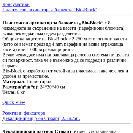
Консумативи
Пластмасов архиватор за блокчета "Bio-Block"
Пластмасов архиватор за блокчета „Bio-Block“
с 8
чекмеджета за съхранение на касети (парафинови блокчета);
всяко чекмедже има седем разделения.
Общият капацитет на Bio-Block е 2 250 хистологични касети
(като се вземат предвид 4 mm парафин на всяка вграждаща
касета) или 1 000 вграждащи ринга.
Всяко чекмедже има направляваща релсова система по цялата
си повърхност, така че е възможно да се подреди в различни
форми.
Bio-Block е изработен от устойчива пластмаса, така че е лек и
удобен за преместване.
Материал
: Полистирол
Размери(д*ш*в):
24*30*40 см
Тегло:
6 кг
Quick View
Реактиви, фиксатори
Декалциниращ р-ор Стюарт, 2.5 л./оп.
Декалциниращ разтвор Стюарт
е смес, съставляваща