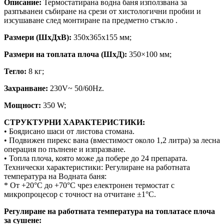
Описание:
Термостатирана водна баня използвана за
разпъванеи събиране на срези от хистологични пробии и
изсушаване след монтиране па предметно стъкло .
Размери (ШxДxВ):
350x365x155 мм;
Размери на топлата плоча (ШxД):
350×100 мм;
Тегло:
8 кг;
Захранване:
230V~ 50/60Hz.
Мощност:
350 W;
СТРУКТУРНИ ХАРАКТЕРИСТИКИ:
• Боядисано шаси от листова стомана.
• Подвижен пирекс вана (вместимост около 1,2 литра) за лесна
операция по пълнене и изпразване.
• Топла плоча, която може да побере до 24 препарата.
Технически характеристики: Регулиране на работната
температура на Водната баня:
* От +20°C до +70°C чрез електронен термостат с
микропроцесор с точност на отчитане ±1°C.
Регулиране на работната температура на топлатасе плоча
за сушене: