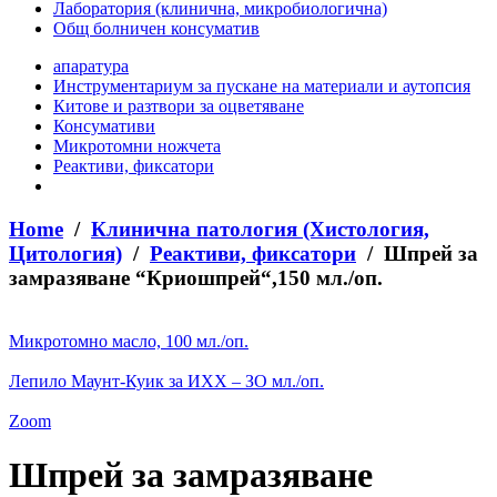
Лаборатория (клинична, микробиологична)
Общ болничен консуматив
апаратура
Инструментариум за пускане на материали и аутопсия
Китове и разтвори за оцветяване
Консумативи
Микротомни ножчета
Реактиви, фиксатори
Home
/
Клинична патология (Хистология,
Цитология)
/
Реактиви, фиксатори
/ Шпрей за
замразяване “Криошпрей“,150 мл./оп.
Микротомно масло, 100 мл./оп.
Лепило Маунт-Куик за ИХХ – ЗО мл./оп.
Zoom
Шпрей за замразяване