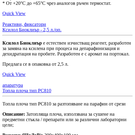
* От +20°C до +65°C чрез аналогов ръчен термостат.
Quick View
Реактиви, фиксатори
Ксилол Биоклиър - 2,5 л./оп.
Ксилол Биоклиър
e eстествен изчистващ реагент, разработен
за замяна на ксилена при процеса на депарафинизация и
дехидратация на пробите. Разработен е с аромат на портокал.
Предлага се в опаковка от 2,5 л.
Quick View
апаратура
Топла плоча тип PC810
Топла плоча тип PC810 за разтопяване на парафин от срези
Описание:
Затопляща плоча, използвана за сушене на
предметни стъкла / препарати или за различни лабораторни
цели;