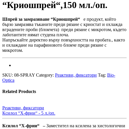
“Криошпрей“,150 мл./оп.
Шпрей за замразяване “Криошпрей“
e продукт, който
бързо замразява тъканите преди рязане с криостат и охлажда
вградените проби (блокчета) преди рязане с микротом, където
лаботантите нямат студена плоча.
Напръскайте директно върху повърхността на пробата., както
и охлаждане на парафиновото блокче преди рязане с
микротом.
SKU:
08-SPRAY
Category:
Реактиви, фиксатори
Tag:
Bio-
Optica
Related Products
Реактиви, фиксатори
Ксилол “Х-фрии“ - 5 л./оп.
Ксилол “Х-фрии“ –
Заместител на ксилена за хистологични